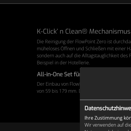
K-Click’ n Clean® Mechanismus 
Die Reinigung der FlowPoint Zero ist durchda
müheloses Öffnen und Schließen mit einer Han
sondern auch auf die Alltagstauglichkeit des
Beispiel in der Hotellerie.
All-in-One Set für schnellen Einbau
Der Einbau von FlowPoint Zero gestaltet sich
von 59 bis 179 mm. Das All-in-One Set sorgt s
Datenschutzhinwe
Ihre Zustimmung könn
Wir verwenden auf die