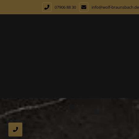
07906 88 30
info@wolf-braunsbach.de