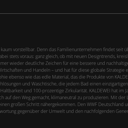
kaum vorstellbar. Denn das Familienunternehmen findet seit ü
abei stets voraus: ganz gleich, ob mit neuen Designtrends, kre
er wieder deutliche Zeichen für eine bessere und nachhaltig
schaften und Handeln – und hat für diese globale Strategie ein
hie ebenso wie das edle Material, das die Produkte von KALDE
lösungen und Waschtische, die jedem Bad einen einzigartigen 
altbarkeit und 100-prozentige Zirkularität. KALDEWEI hat im J
ch auf den Weg gemacht, klimaneutral zu produzieren. Mit der 
 einen großen Schritt nähergekommen. Den WWF Deutschland un
antwortung gegenüber der Umwelt und den nachfolgenden Gener