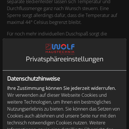
separate Bedienfelder lassen sich Temperatur und
Durchflussmenge ganz nach Wunsch steuern. Eine
Sperre sorgt allerdings dafür, dass die Temperatur auf
maximal 44° Celsius begrenzt bleibt.
Für noch mehr individuellen Duschspaß sorgt die
Möglichkeit, bis zu drei verschiedene Duschszenarien
einzuprogrammieren und per Touch abzurufen. Ebenso
steht eine smarte Aufwärmfunktion zur Verfügung: Sie
Privatsphäre­einstellungen
wärmt das Wasser für alle Verbraucher auf die jeweilige
Wunschtemperatur vor.
Datenschutzhinweise
Ihre Zustimmung können Sie jederzeit widerrufen.
Wir verwenden auf dieser Webseite Cookies und
weitere Technologien, um Ihnen ein bestmögliches
Nutzungserlebnis zu bieten. Sie können das Setzen von
Cookies auch ablehnen und unsere Seite nur mit den
technisch notwendigen Cookies nutzen. Weitere